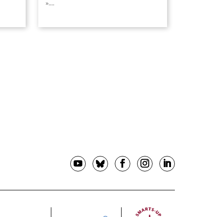
».
...