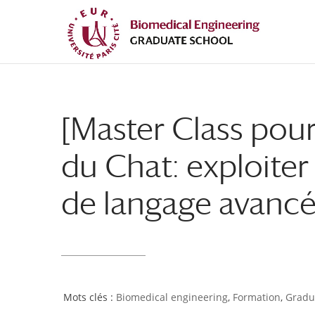
Aller
Aller
au
à
contenu
la
principal
navigation
[Master Class pour
du Chat: exploite
de langage avancé
Biomedical engineering
,
Formation
,
Gradu