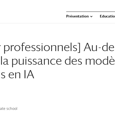
Présentation
Educati
 professionnels] Au-de
r la puissance des modè
s en IA
ate school