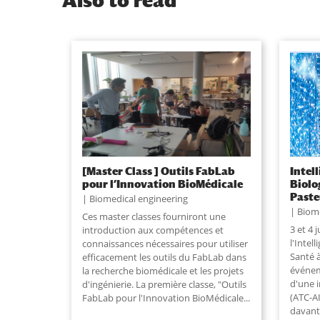
Also to read
[Master Class ] Outils FabLab
Intell
pour l’Innovation BioMédicale
Biolo
Paste
Biomedical engineering
Biome
Ces master classes fourniront une
3 et 4 
introduction aux compétences et
l'Intell
connaissances nécessaires pour utiliser
Santé à
efficacement les outils du FabLab dans
événem
la recherche biomédicale et les projets
d'une i
d'ingénierie. La première classe, "Outils
(ATC-AI
FabLab pour l'Innovation BioMédicale
...
davant