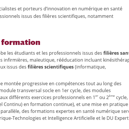
ialistes et porteurs d’innovation en numérique en santé
ssionnels issus des filières scientifiques, notamment
 formation
obe les étudiants et les professionnels issus des
filières san
 infirmières, maïeutique, rééducation incluant kinésithérap
eux issus des
filières scientifiques
(informatique,
une montée progressive en compétences tout au long des
n module transversal socle en 1er cycle, des modules
er
ème
ux différents exercices professionnels en 1
ou 2
cycle,
Continu) en formation continue), et une mise en pratique 
En parallèle, des formations expertes en santé numérique se
ue-Technologies et Intelligence Artificielle et le DU Expert