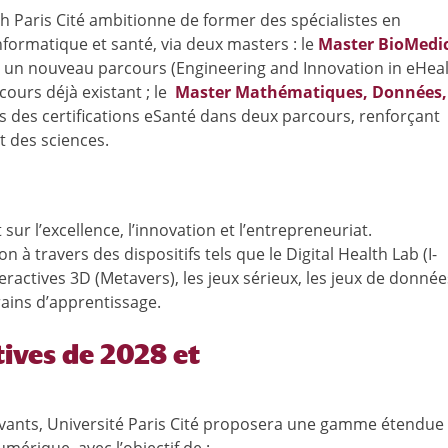
th Paris Cité ambitionne de former des spécialistes en
ormatique et santé, via deux masters : le
Master BioMedi
 un nouveau parcours (Engineering and Innovation in eHeal
ours déjà existant ; le
Master Mathématiques, Données,
es des certifications eSanté dans deux parcours, renforçant
et des sciences.
ur l’excellence, l’innovation et l’entrepreneuriat.
on à travers des dispositifs tels que le Digital Health Lab (I-
ractives 3D (Metavers), les jeux sérieux, les jeux de donnée
rrains d’apprentissage.
ctives de 2028 et
novants, Université Paris Cité proposera une gamme étendue
mérique, avec l’objectif de :