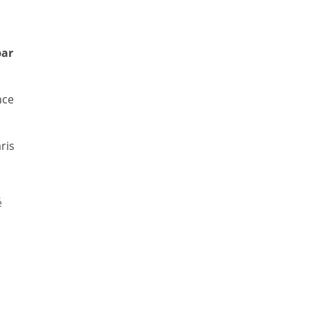
par
nce
ris
é