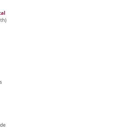
cal
th)
s
 de