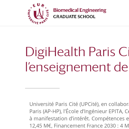
Aller
Aller
au
à
contenu
la
principal
navigation
DigiHealth Paris Ci
l’enseignement de
Université Paris Cité (UPCité), en collabo
Paris (AP-HP), l’École d’Ingénieur EPITA,
à manifestation d’intérêt.
Compétence
s
e
12,45
M€, Financement France 2030 : 4
M