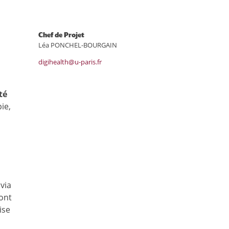
Chef de Projet
Léa PONCHEL-BOURGAIN
digihealth@u-paris.fr
té
ie,
via
ront
ise