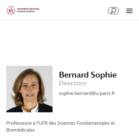
Aller
Aller
au
à
contenu
la
principal
navigation
Bernard Sophie
Directrice
sophie.bernard@u-paris.fr
Professeure à l’UFR des Sciences Fondamentales et
Biomédicales